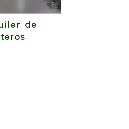
uiler de
steros