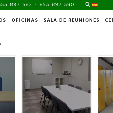
653 897 582 -
653 897 580
OS
OFICINAS
SALA DE REUNIONES
CE
S