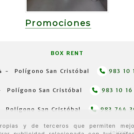
Promociones
BOX RENT
14 -
Polígono San Cristóbal
983 10 
 -
Polígono San Cristóbal
983 10 16
-
Polígono San Cristóbal
983 744 3
propias y de terceros que permiten mejo
Inicio
rar publicidad relacionada con tus prefe